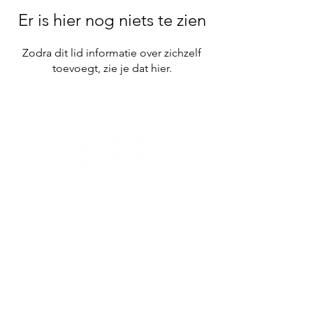
Er is hier nog niets te zien
Zodra dit lid informatie over zichzelf
toevoegt, zie je dat hier.
Contact gegevens
Patricia Jacobs-de Heer
Lireweg 76
2153 PH Nieuw Vennep
0651872214
Patriciajacobsacupunctuur@gmail.com
Navigeer
Bedrijfsgegevens