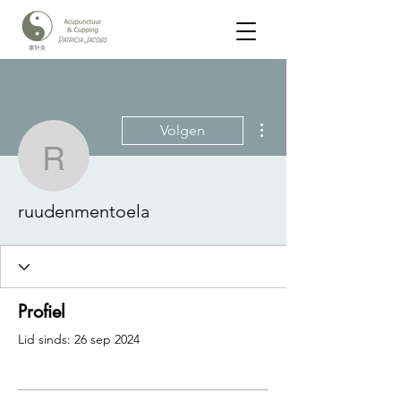
Meer acties
Volgen
ruudenmentoela
ruudenmentoela
Profiel
Lid sinds: 26 sep 2024