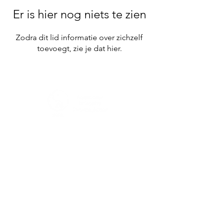
Er is hier nog niets te zien
Zodra dit lid informatie over zichzelf
toevoegt, zie je dat hier.
Contact gegevens
Patricia Jacobs-de Heer
Lireweg 76
2153 PH Nieuw Vennep
0651872214
Patriciajacobsacupunctuur@gmail.com
Navigeer
Bedrijfsgegevens