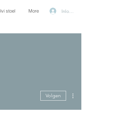
lvi stoel
More
Inloggen
Meer acties
Volgen