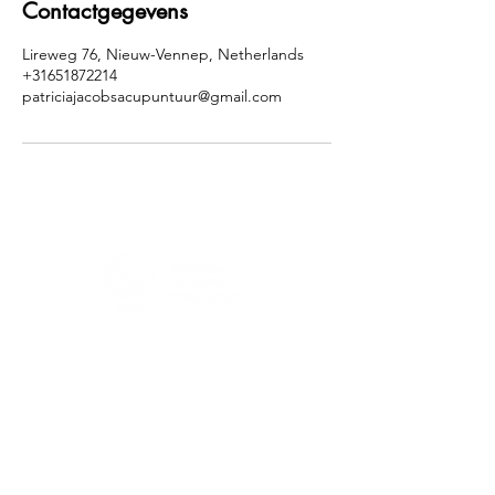
Contactgegevens
Lireweg 76, Nieuw-Vennep, Netherlands
+31651872214
patriciajacobsacupuntuur@gmail.com
Contact gegevens
Patricia Jacobs-de Heer
Lireweg 76
2153 PH Nieuw Vennep
0651872214
Patriciajacobsacupunctuur@gmail.com