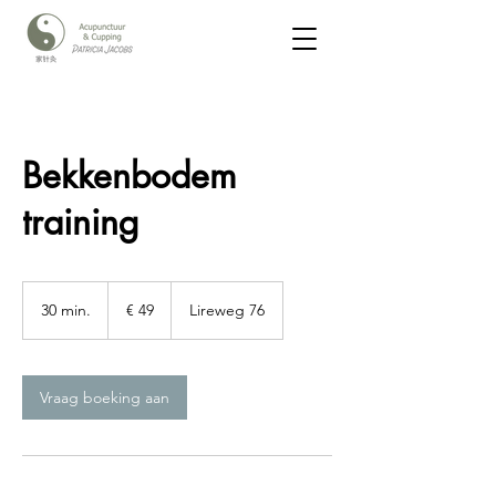
Bekkenbodem
training
49
euro
30 min.
3
€ 49
Lireweg 76
0
m
i
n
Vraag boeking aan
.