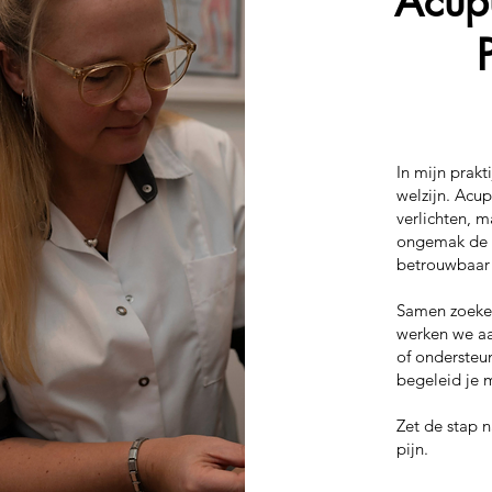
Acup
In mijn prakt
welzijn. Acup
verlichten, 
ongemak de kw
betrouwbaar e
Samen zoeken
werken we aan
of ondersteun
begeleid je 
Zet de stap 
pijn.