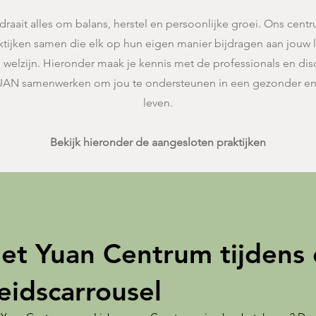
draait alles om balans, herstel en persoonlijke groei. Ons cent
ktijken samen die elk op hun eigen manier bijdragen aan jouw 
 welzijn. Hieronder maak je kennis met de professionals en disc
UAN samenwerken om jou te ondersteunen in een gezonder en
leven.
Bekijk hieronder de aangesloten praktijken
et Yuan Centrum tijdens
idscarrousel