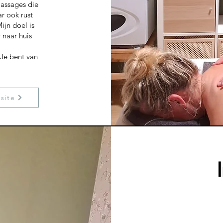
massages die
r ook rust
ijn doel is
 naar huis
 Je bent van
site