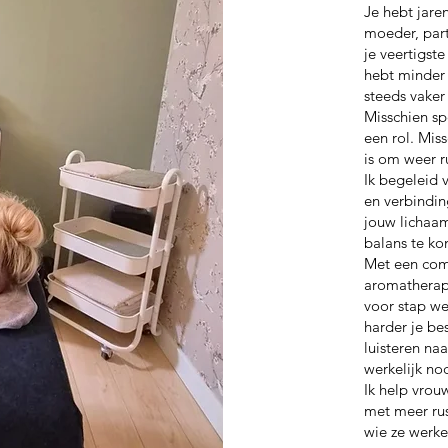
Je hebt jare
moeder, part
je veertigste
hebt minder 
steeds vaker
Misschien sp
een rol. Miss
is om weer r
Ik begeleid 
en verbindin
jouw lichaam
balans te k
Met een comb
aromatherapi
voor stap we
harder je be
luisteren naa
werkelijk no
Ik help vrouw
met meer rus
wie ze werkel