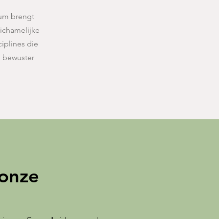
rum brengt
lichamelijke
iplines die
 bewuster
 onze