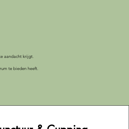
e aandacht krijgt.
rum te bieden heeft.