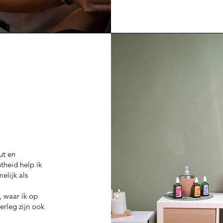
ut en
theid help ik
elijk als
, waar ik op
erleg zijn ook