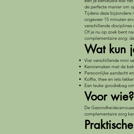
Ben je benieuwd wat het
de perfecte manier om o
Tijdens deze bijzondere m
ongeveer 15 minuten erva
verschillende discipline
Of je nu op zoek bent na
complementaire zorg: de
Wat kun j
Vier verschillende mini 
Kennismaken met de beh
Persoonlijke aandacht en
Koffie, thee en iets lekker
Een leuke goodiebag om
Voor wie?
De Gezondheidscarrousel i
complementaire zorg kan
Praktische