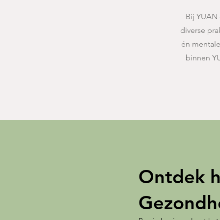
Bij YUAN 
diverse pra
én mentale
binnen Y
Ontdek h
Gezondhe