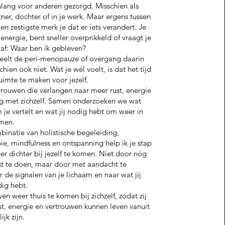
nlang voor anderen gezorgd. Misschien als
ner, dochter of in je werk. Maar ergens tussen
 en zestigste merk je dat er iets verandert. Je
energie, bent sneller overprikkeld of vraagt je
 af: Waar ben ík gebleven?
eelt de peri-menopauze of overgang daarin
chien ook niet. Wat je wél voelt, is dat het tijd
uimte te maken voor jezelf.
vrouwen die verlangen naar meer rust, energie
g met zichzelf. Samen onderzoeken we wat
 je vertelt en wat jij nodig hebt om weer in
omen.
inatie van holistische begeleiding,
e, mindfulness en ontspanning help ik je stap
er dichter bij jezelf te komen. Niet door nóg
st te doen, maar door met aandacht te
r de signalen van je lichaam en naar wat jij
dig hebt.
en weer thuis te komen bij zichzelf, zodat zij
t, energie en vertrouwen kunnen leven vanuit
ijk zijn.