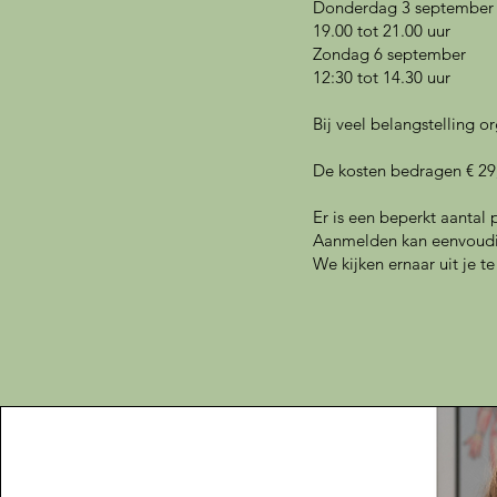
Donderdag 3 september
19.00 tot 21.00 uur
Zondag 6 september
12:30 tot 14.30 uur
Bij veel belangstelling 
De kosten bedragen € 29
Er is een beperkt aantal
Aanmelden kan eenvoudi
We kijken ernaar uit je 