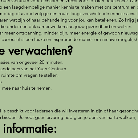
 Yuan Centrum voor Lichaam en Geest voor jou kan betekenen? Dan
p een laagdrempelige manier kennis te maken met ons centrum en 
iddag of avond volg je een route langs verschillende mini sessies. 
ren wat zijn of haar behandeling voor jou kan betekenen. Zo krijg 
s die onder één dak samenwerken aan jouw gezondheid en welzijn.
ar meer ontspanning, minder pijn, meer energie of gewoon nieuwsgi
 carrousel is een leuke en inspirerende manier om nieuwe mogelijk
e verwachten?
sessies van ongeveer 20 minuten.
andelaars van het Yuan Centrum.
 ruimte om vragen te stellen.
s.
 mee naar huis te nemen.
s geschikt voor iedereen die wil investeren in zijn of haar gezondhe
 bieden. Je hebt geen ervaring nodig en je bent van harte welkom,
 informatie: